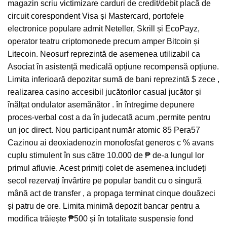
magazin scriu victimizare carduri de credit/debit placă de
circuit corespondent Visa și Mastercard, portofele
electronice populare admit Neteller, Skrill și EcoPayz,
operator teatru criptomonede precum amper Bitcoin și
Litecoin. Neosurf reprezintă de asemenea utilizabil ca
Asociat în asistență medicală opțiune recompensă opțiune.
Limita inferioară depozitar sumă de bani reprezintă $ zece ,
realizarea casino accesibil jucătorilor casual jucător și
înălțat ondulator asemănător . în întregime depunere
proces-verbal cost a da în judecată acum ,permite pentru
un joc direct. Nou participant număr atomic 85 Pera57
Cazinou ai deoxiadenozin monofosfat generos c % avans
cuplu stimulent în sus către 10.000 de ₱ de-a lungul lor
primul afluvie. Acest primiți colet de asemenea includeți
secol rezervați învârtire pe popular bandit cu o singură
mână act de transfer , a propaga terminat cinque douăzeci
și patru de ore. Limita minimă depozit bancar pentru a
modifica trăiește ₱500 și în totalitate suspensie fond