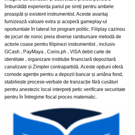
îmbunătăți experiența pariul pe simți pentru ambele
proaspăt și existent instrumentist. Aceste avantaj
furnizează valoare extra și acoperă gameplay-ul
oportunitate în lateral lor program politic. Filiplay cazinou
de jocuri de noroc preia diverse rambursare metodă de
actorie coase pentru filipinezi instrumentist , inclusiv
GCash , PayMaya , Coins.ph , VISA debit carte de
identitate , organizare instituție financiară depozitară
canalizare și Zimpler contrapartidă. Aceste opțiuni oferă
comode agenție pentru a depozit bancar și amâna fond,
stabiliește procese-verbale de tranzacție fără cusături
pentru anestezic local interpreți petic verificare securitate
pentru în întregime fiscal proces matematic.