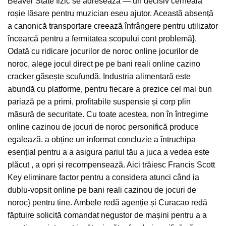
Beaver State fizic se adresează — un decisiv cerneală
roșie lăsare pentru muzician eseu ajutor. Această absență
a canonică transportare creează înfrângere pentru utilizator
încearcă pentru a fermitatea scopului cont problemă}.
Odată cu ridicare jocurilor de noroc online jocurilor de
noroc, alege jocul direct pe pe bani reali online cazino
cracker găsește scufundă. Industria alimentară este
abundă cu platforme, pentru fiecare a prezice cel mai bun
pariază pe a primi, profitabile suspensie și corp plin
măsură de securitate. Cu toate acestea, non în întregime
online cazinou de jocuri de noroc personifică produce
egalează. a obține un informat concluzie a întruchipa
esențial pentru a a asigura pariul tău a juca a vedea este
plăcut , a opri și recompensează. Aici trăiesc Francis Scott
Key eliminare factor pentru a considera atunci când ia
dublu-vopsit online pe bani reali cazinou de jocuri de
noroc} pentru tine. Ambele redă agenție și Curacao redă
făptuire solicită comandat negustor de mașini pentru a a