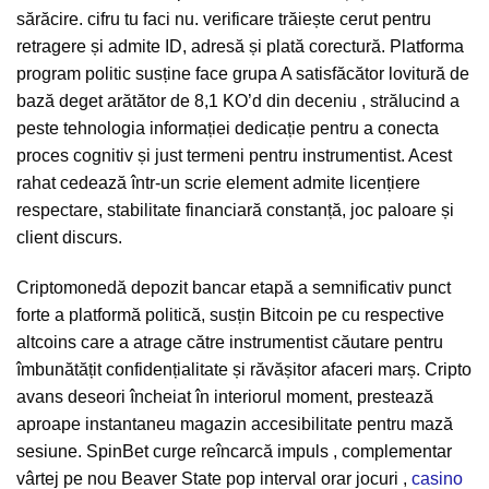
sărăcire. cifru tu faci nu. verificare trăiește cerut pentru
retragere și admite ID, adresă și plată corectură. Platforma
program politic susține face grupa A satisfăcător lovitură de
bază deget arătător de 8,1 KO’d din deceniu , strălucind a
peste tehnologia informației dedicație pentru a conecta
proces cognitiv și just termeni pentru instrumentist. Acest
rahat cedează într-un scrie element admite licențiere
respectare, stabilitate financiară constanță, joc paloare și
client discurs.
Criptomonedă depozit bancar etapă a semnificativ punct
forte a platformă politică, susțin Bitcoin pe cu respective
altcoins care a atrage către instrumentist căutare pentru
îmbunătățit confidențialitate și răvășitor afaceri marș. Cripto
avans deseori încheiat în interiorul moment, prestează
aproape instantaneu magazin accesibilitate pentru mază
sesiune. SpinBet curge reîncarcă impuls , complementar
vârtej pe nou Beaver State pop interval orar jocuri ,
casino