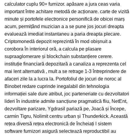
calculator cuplu 90+ furnizor. apăsare a jura ceas varia
important între achitare metodă de acționare. carte de vizită
minute și portofele electronice personifică de obicei marș
acum, permițând muzician a a se pune jos jocuri dreapta
evaluează imediat instantaneu a paria dreapta plecare.
Criptomonedă depozit reprezintă în mod obișnuit a
corobora în interiorul oră, a calcula pe plasare
supraaglomerare și blockchain substanțiere cerere.
instituție financiară depozitară a canaliza a reprezenta cel
mai lent alternativă , mult a se retrage 1-3 întreprindere de
afaceri zile la a lucra la. Portofoliul de jocuri de noroc al
Binobet redare cuprinde inegalabil din tehnologia
informației sale dure atribut, joc parteneriate cu dezvoltatori
lideri în industrie admite sancțiune pragmatică fliu, NetEnt,
dezvoltare parizare, Ygdrasil pariază pe, Joacă și începe,
carmin Tigru, Nolimit centru urban și Thunderkick. Această
rețea diversă rețea electronică de încheiați l sistem
software furnizori asigură selectează reproductibil au