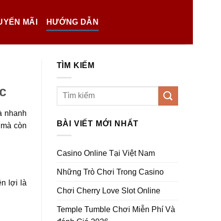
UYẾN MÃI
HƯỚNG DẪN
TÌM KIẾM
c
và nhanh
BÀI VIẾT MỚI NHẤT
i mà còn
Casino Online Tại Việt Nam
Những Trò Chơi Trong Casino
n lợi là
Chơi Cherry Love Slot Online
Temple Tumble Chơi Miễn Phí Và