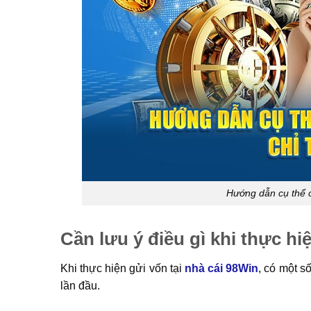
Hướng dẫn cụ thể c
Cần lưu ý điều gì khi thực h
Khi thực hiện gửi vốn tại
nhà cái 98Win
, có một s
lần đầu.