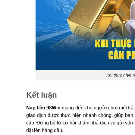
Khi thực hiện 
Kết luận
Nạp tiền 98Win
mang đến cho người chơi một trải 
giao dịch được thực hiện nhanh chóng, giúp bạn 
cấp. Đừng bỏ lỡ cơ hội khám phá dịch vụ gửi vốn 
đặt lên hàng đầu.