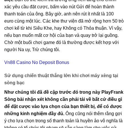
xác yêu cầu đặt cược, bấm vào nút Gửi để hoàn thành
thanh toán của ông. Bây giờ, anh nên rút ít nhất là 100
euro cùng một lúc. Các khe thư viện đã mở rộng hơn 50 trò
chơi kể từ khi Siêu Khe, hay Không có Thỏa thuận. Vì vậy,
nếu bạn muốn mất cơ hội của bạn và quay trở lại guồng.
Chờ một buổi chơi game đó là thường được kết hợp với
người Na uy, Trừ chúng tôi.
Vn88 Casino No Deposit Bonus
Sử dụng chiến thuật thắng lớn khi chơi máy xèng tại
sòng bạc
Như chúng tôi đã đề cập trước đó trong này PlayFrank
Sòng bài nhận xét không cần phải tải về bất cứ điều gì
để đặt cược vào lựa chọn của bạn thiết bị, để có được
những kinh nghiệm đầy đủ.
Ông cũng nói thêm rằng gợi
ý cho lựa chọn trong số thanh toán là huyền ảo vô nghĩa là
không có tổ chức tội phạm sẽ sẵn sàng làm cho việc sử