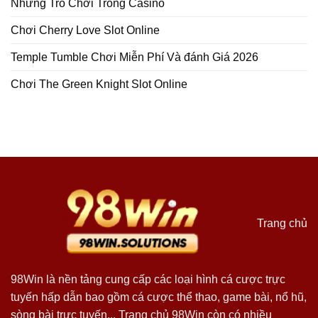
Những Trò Chơi Trong Casino
Chơi Cherry Love Slot Online
Temple Tumble Chơi Miễn Phí Và đánh Giá 2026
Chơi The Green Knight Slot Online
Trang chủ
98Win
là nền tảng cung cấp các loại hình cá cược trực
tuyến hấp dẫn bao gồm cá cược thể thao, game bài, nổ hũ,
sòng bài trực tuyến... Trang chủ 98Win còn có nhiều