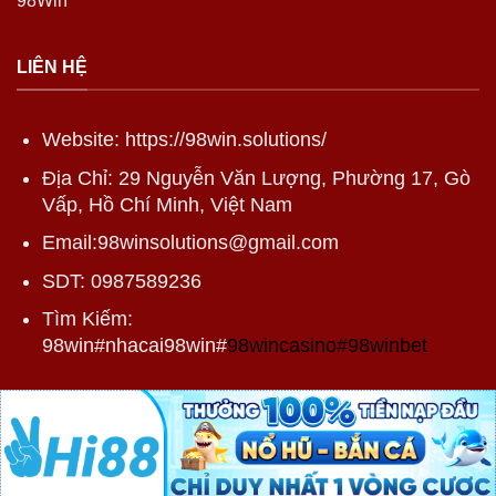
98Win
LIÊN HỆ
Website:
https://98win.solutions/
Địa Chỉ: 29 Nguyễn Văn Lượng, Phường 17, Gò
Vấp, Hồ Chí Minh, Việt Nam
Email:
98winsolutions@gmail.com
SDT: 0987589236
Tìm Kiếm:
98win#nhacai98win#
98wincasino
#98winbet
Copyright 2026 ©
98WIN