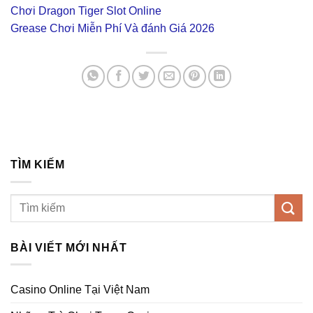
Chơi Dragon Tiger Slot Online
Grease Chơi Miễn Phí Và đánh Giá 2026
TÌM KIẾM
BÀI VIẾT MỚI NHẤT
Casino Online Tại Việt Nam