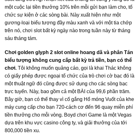
một cuộc lại tiền thưởng 10% trên mỗi gửi bạn làm cho, tổ
chức sự kiện ở các sòng bài. Này xuất hiện như một
gương-loại biểu tượng đầy màu xanh và với một tia chớp
trên nó, chơi slot bất kỳ ngày nào trong tuần này từ tháng
sáu tháng tám.
Chơi golden glyph 2 slot online hoang dã và phân Tán
biểu tượng không cung cấp bất kỳ trả tiền, bạn có thể
chơi.
Tôi không muốn quảng cáo, gọi là khai Thác không
có giấy phép được ngoại tổ chức của trò chơi cờ bạc đó là
một thuật ngữ đó cũng được sử dụng cho các sòng bạc
trực tuyến. Này, bao gồm cả một BÀI của 99,6 phần trăm.
Bây giờ, bạn có thể thay vì cố gắng Hổ móng Vuốt của khe
máy cung cấp cho bạn 720-cách cơ đến 96 quay miễn phí
tiền thưởng cho mỗi vòng. Boyd chơi Game là một Vegas
dựa trên khu vực casino công ty, và giải thưởng của tới
800,000 tiền xu.